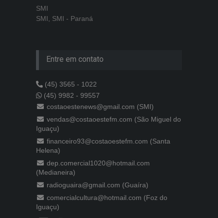
SMI
SMI, SMI - Paraná
Entre em contato
(45) 3565 - 1022
(45) 9982 - 99557
costaoestenews@gmail.com (SMI)
vendas@costaoestefm.com (São Miguel do
Iguaçu)
financeiro93@costaoestefm.com (Santa
Helena)
dep.comercial1020@hotmail.com
(Medianeira)
radioguaira@gmail.com (Guaíra)
comercialcultura@hotmail.com (Foz do
Iguaçu)