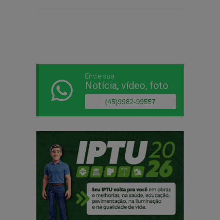
Envie sua
Notícia, vídeo, foto
(45)9982-99557