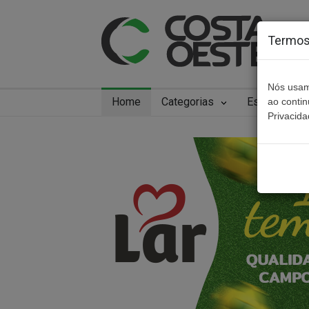
Termos 
Nós usam
Home
Categorias
Especiais
ao conti
Privacida