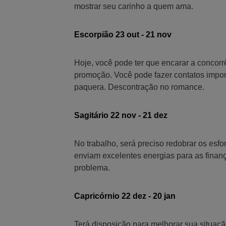
mostrar seu carinho a quem ama.
Escorpião 23 out - 21 nov
Hoje, você pode ter que encarar a concor
promoção. Você pode fazer contatos impor
paquera. Descontração no romance.
Sagitário 22 nov - 21 dez
No trabalho, será preciso redobrar os esfor
enviam excelentes energias para as finan
problema.
Capricórnio 22 dez - 20 jan
Terá disposição para melhorar sua situação