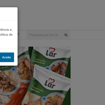
iência e,
ntrou algo?
lítica de
Aceito