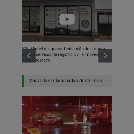
São Miguel do Iguaçu: Unificação de cartório
Itaipu
amplia serviços de registro civil e imóveis em
antes 
novo endereço
Mais lidas relacionadas deste mês