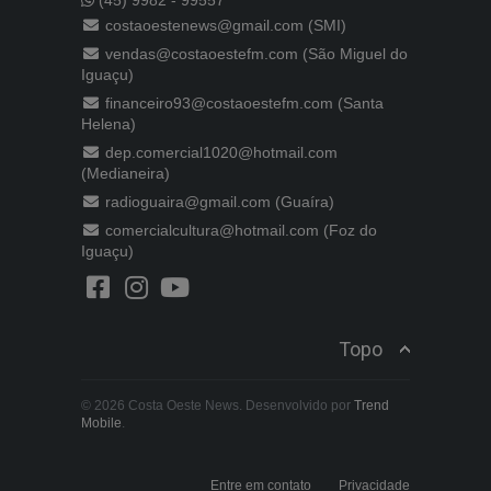
costaoestenews@gmail.com (SMI)
vendas@costaoestefm.com (São Miguel do
Iguaçu)
financeiro93@costaoestefm.com (Santa
Helena)
dep.comercial1020@hotmail.com
(Medianeira)
radioguaira@gmail.com (Guaíra)
comercialcultura@hotmail.com (Foz do
Iguaçu)
Topo
© 2026 Costa Oeste News. Desenvolvido por
Trend
Mobile
.
Entre em contato
Privacidade