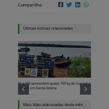
Compartilhe:
Últimas notícias relacionadas
PF e PM apreendem quase 700 kg de maconha
Vídeo 
no lago em Santa Helena
madru
Mais lidas relacionadas deste mês