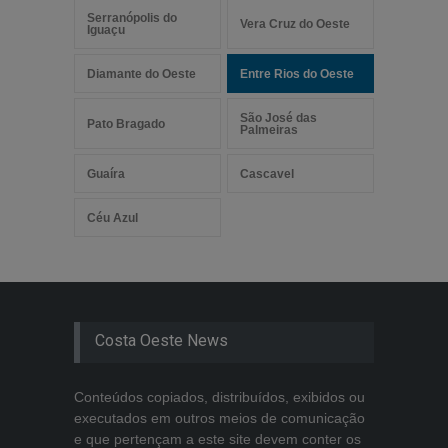
Serranópolis do
Vera Cruz do Oeste
Iguaçu
Diamante do Oeste
Entre Rios do Oeste
São José das
Pato Bragado
Palmeiras
Guaíra
Cascavel
Céu Azul
Costa Oeste News
Conteúdos copiados, distribuídos, exibidos ou
executados em outros meios de comunicação
e que pertençam a este site devem conter os